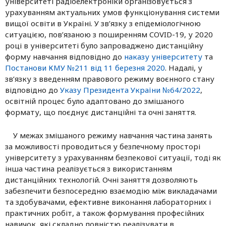
університеті радіоелектроніки організовується з
урахуванням актуальних умов функціонування системи
вищої освіти в Україні. У зв’язку з епідеміологічною
ситуацією, пов’язаною з поширенням COVID-19, у 2020
році в університеті було запроваджено дистанційну
форму навчання відповідно до
наказу університету
та
Постанови КМУ №211 від 11 березня 2020
. Надалі, у
зв’язку з введенням правового режиму воєнного стану
відповідно до
Указу Президента України №64/2022
,
освітній процес було адаптовано до змішаного
формату, що поєднує дистанційні та очні заняття.
У межах змішаного режиму навчання частина занять
за можливості проводиться у безпечному просторі
університету з урахуванням безпекової ситуації, тоді як
інша частина реалізується з використанням
дистанційних технологій. Очні заняття дозволяють
забезпечити безпосередню взаємодію між викладачами
та здобувачами, ефективне виконання лабораторних і
практичних робіт, а також формування професійних
навичок, які складно повністю реалізувати в