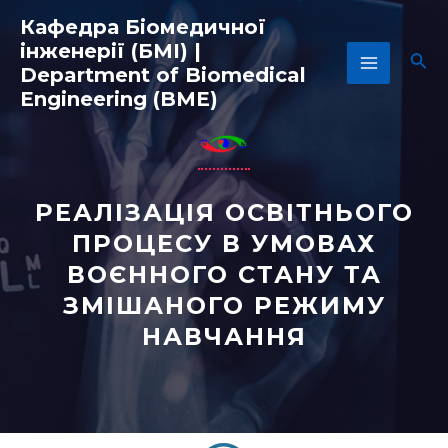
Перейти
Main
Кафедра Біомедичної
до
інженерії (БМІ) |
вмісту
Menu
Пош
Department of Biomedical
Engineering (BME)
РЕАЛІЗАЦІЯ ОСВІТНЬОГО
ПРОЦЕСУ В УМОВАХ
ВОЄННОГО СТАНУ ТА
ЗМІШАНОГО РЕЖИМУ
НАВЧАННЯ